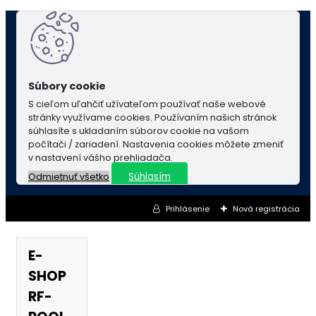
S cieľom uľahčiť užívateľom používať naše webové
stránky využívame cookies. Používaním našich stránok
súhlasíte s ukladaním súborov cookie na vašom
počítači / zariadení. Nastavenia cookies môžete zmeniť
v nastavení vášho prehliadača.
Súhlasím
Odmietnuť všetko
Prihlásenie
Nová registrácia
E-
SHOP
RF-