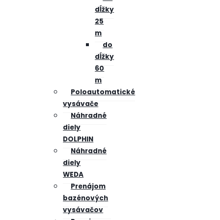
dĺžky
25
m
do
dĺžky
60
m
Poloautomatické
vysávače
Náhradné
diely
DOLPHIN
Náhradné
diely
WEDA
Prenájom
bazénových
vysávačov