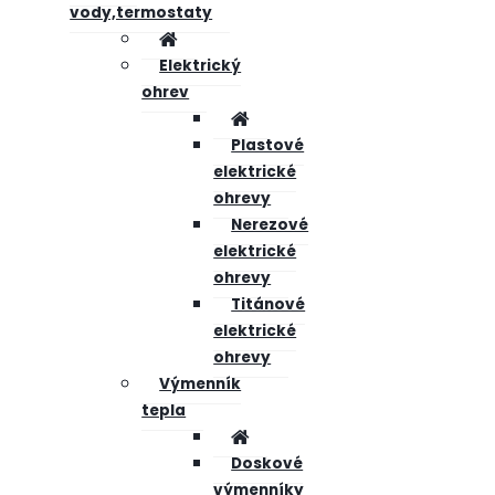
vody,termostaty
Elektrický
ohrev
Plastové
elektrické
ohrevy
Nerezové
elektrické
ohrevy
Titánové
elektrické
ohrevy
Výmenník
tepla
Doskové
výmenníky