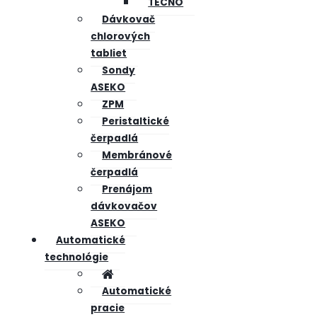
TECNO
Dávkovač
chlorových
tabliet
Sondy
ASEKO
ZPM
Peristaltické
čerpadlá
Membránové
čerpadlá
Prenájom
dávkovačov
ASEKO
Automatické
technológie
Automatické
pracie