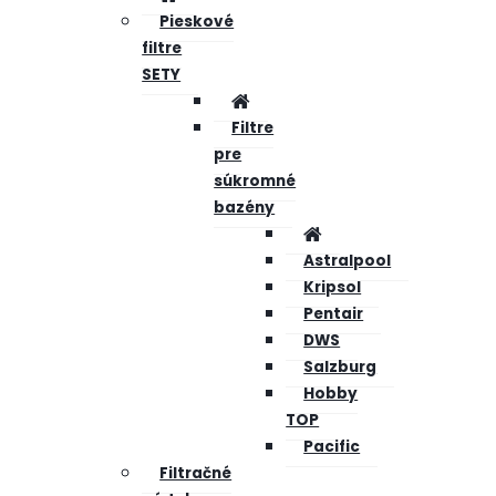
Pieskové
filtre
SETY
Filtre
pre
súkromné
bazény
Astralpool
Kripsol
Pentair
DWS
Salzburg
Hobby
TOP
Pacific
Filtračné