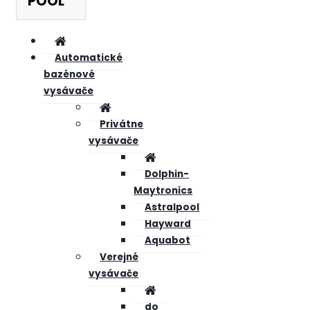
POOL
Automatické
bazénové
vysávače
Privátne
vysávače
Dolphin-
Maytronics
Astralpool
Hayward
Aquabot
Verejné
vysávače
do