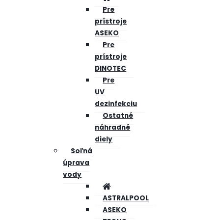
Pre
prístroje
ASEKO
Pre
prístroje
DINOTEC
Pre
UV
dezinfekciu
Ostatné
náhradné
diely
Soľná
úprava
vody
ASTRALPOOL
ASEKO