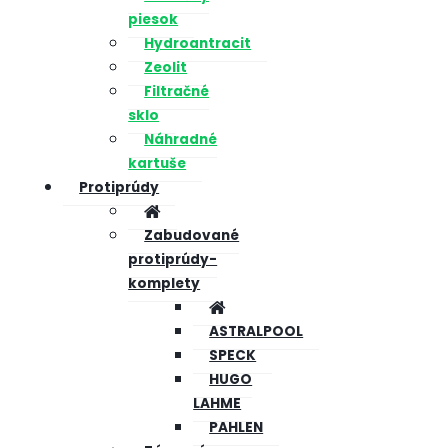
piesok
Hydroantracit
Zeolit
Filtračné
sklo
Náhradné
kartuše
Protiprúdy
Zabudované
protiprúdy-
komplety
ASTRALPOOL
SPECK
HUGO
LAHME
PAHLEN