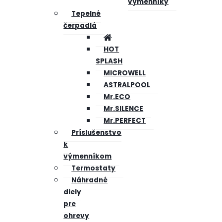
výmenníky
Tepelné
čerpadlá
HOT
SPLASH
MICROWELL
ASTRALPOOL
Mr.ECO
Mr.SILENCE
Mr.PERFECT
Príslušenstvo
k
výmenníkom
Termostaty
Náhradné
diely
pre
ohrevy