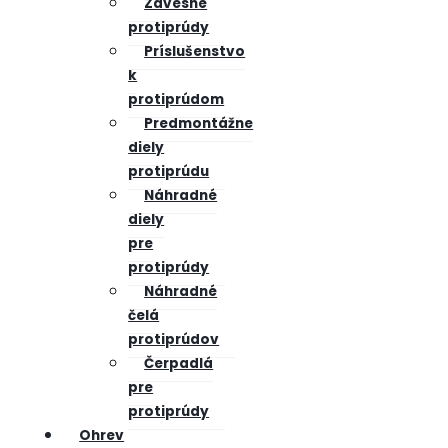
Závesné
protiprúdy
Príslušenstvo
k
protiprúdom
Predmontážne
diely
protiprúdu
Náhradné
diely
pre
protiprúdy
Náhradné
čelá
protiprúdov
Čerpadlá
pre
protiprúdy
Ohrev