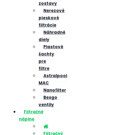
zostavy
Nerezové
pieskové
filtrácie
Náhradné
diely
Plastové
šachty
pre
filtre
Astralpool
MAC
Nanofilter
Besgo
ventily
Filtračné
náplne
Filtračný