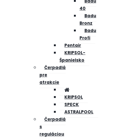
Badu
40
Badu
Bronz
Badu
Profi
Pentair
KRIPSOL-
Španielsko
Čerpadlá
pre
atrakcie
KRIPSOL
SPECK
ASTRALPOOL
Čerpadlá
s
reguláciou