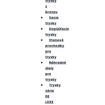
trysky
z
bronzu
Sacie
trysky
Dopúšťacie
trysky
Stenové
prechodky
pre
trysky
Náhradné
diely
pre
trysky
Trysky
séria
DE
LUXE