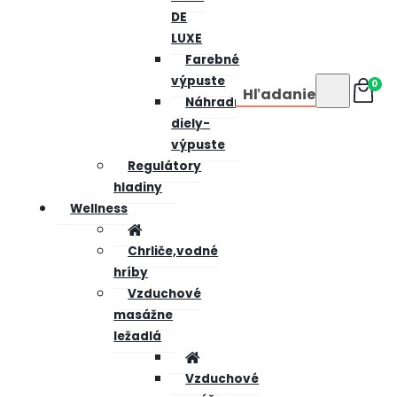
DE
LUXE
Farebné
výpuste
0
Hľadanie
Náhradné
diely-
výpuste
Regulátory
hladiny
Wellness
Chrliče,vodné
hríby
Vzduchové
masážne
ležadlá
Vzduchové