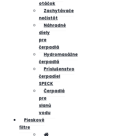
otáčok
Zachytávače
nečistôt
Náhradné
diely
pre
čerpadlá
Hydromasážne
čerpadlá
Príslušenstvo
čerpadiel
SPECK
Čerpadlá
pre
slanú
vodu
Pieskové
filtre