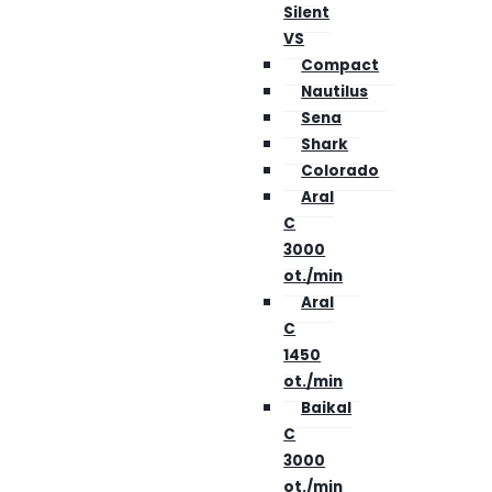
Silent
VS
Compact
Nautilus
Sena
Shark
Colorado
Aral
C
3000
ot./min
Aral
C
1450
ot./min
Baikal
C
3000
ot./min