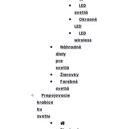
LED
svetlá
Okrasné
LED
LED
wireless
Náhradné
diely
pre
svetlá
Žiarovky
Farebné
svetlá
Prepojovacie
krabice
ku
svetlu