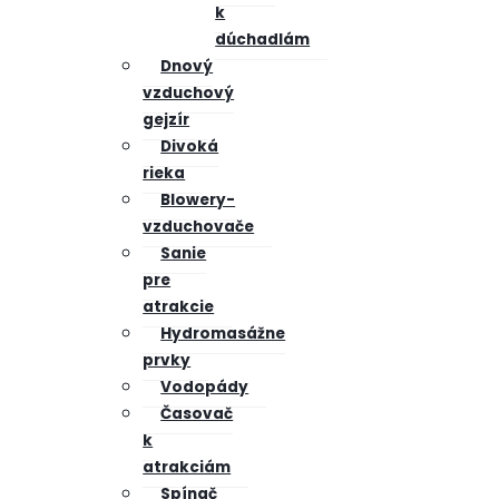
k
dúchadlám
Dnový
vzduchový
gejzír
Divoká
rieka
Blowery-
vzduchovače
Sanie
pre
atrakcie
Hydromasážne
prvky
Vodopády
Časovač
k
atrakciám
Spínač