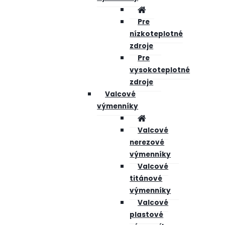
Pre
nízkoteplotné
zdroje
Pre
vysokoteplotné
zdroje
Valcové
výmenníky
Valcové
nerezové
výmenníky
Valcové
titánové
výmenníky
Valcové
plastové