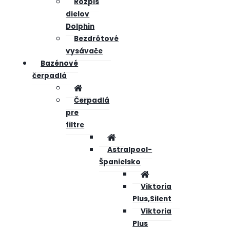
Rozpis
dielov
Dolphin
Bezdrôtové
vysávače
Bazénové
čerpadlá
Čerpadlá
pre
filtre
Astralpool-
Španielsko
Viktoria
Plus,Silent
Viktoria
Plus