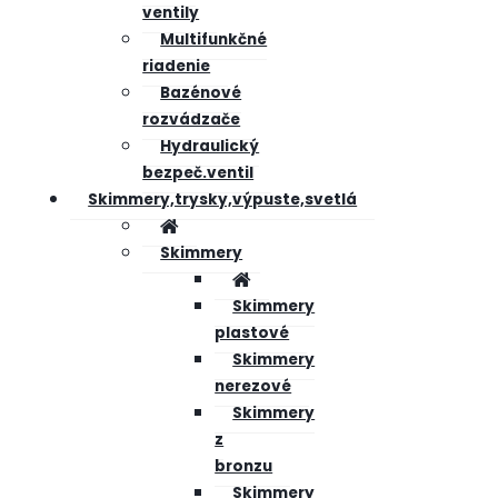
ventily
Multifunkčné
riadenie
Bazénové
rozvádzače
Hydraulický
bezpeč.ventil
Skimmery,trysky,výpuste,svetlá
Skimmery
Skimmery
plastové
Skimmery
nerezové
Skimmery
z
bronzu
Skimmery