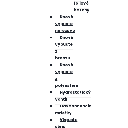
fóliové
bazény
Dnové
výpuste
nerezové
Dnové
výpuste
z
bronzu
Dnové
výpuste
z
polyesteru
Hydrostatický
ventil
Odvodňovacie
mriežky
Výpuste
séria