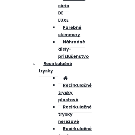
séria
DE
LUXE
Farebné
skimmery
Náhradné
diely-
príslušenstvo
Recirkulačné
trysky
Recirkulačné
trysky
plastové
Recirkulačné
trysky
nerezové
Recirkulačné