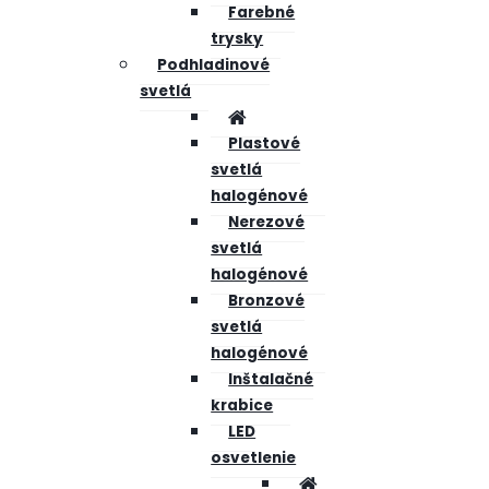
Farebné
trysky
Podhladinové
svetlá
Plastové
svetlá
halogénové
Nerezové
svetlá
halogénové
Bronzové
svetlá
halogénové
Inštalačné
krabice
LED
osvetlenie