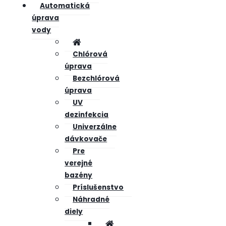
Automatická
úprava
vody
Chlórová
úprava
Bezchlórová
úprava
UV
dezinfekcia
Univerzálne
dávkovače
Pre
verejné
bazény
Príslušenstvo
Náhradné
diely