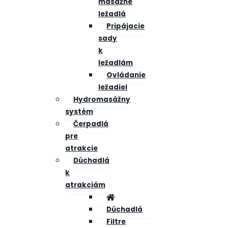
masážne
ležadlá
Pripájacie
sady
k
ležadlám
Ovládanie
ležadiel
Hydromasážny
systém
Čerpadlá
pre
atrakcie
Dúchadlá
k
atrakciám
Dúchadlá
Filtre