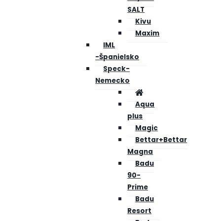
SALT
Kivu
Maxim
IML
-Španielsko
Speck-
Nemecko
Aqua
plus
Magic
Bettar+Bettar
Magna
Badu
90-
Prime
Badu
Resort