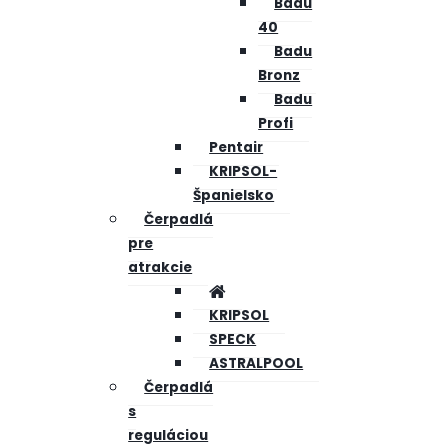
Badu
40
Badu
Bronz
Badu
Profi
Pentair
KRIPSOL-
Španielsko
Čerpadlá
pre
atrakcie
KRIPSOL
SPECK
ASTRALPOOL
Čerpadlá
s
reguláciou