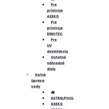
Pre
prístroje
ASEKO
Pre
prístroje
DINOTEC
Pre
UV
dezinfekciu
Ostatné
náhradné
diely
Soľná
úprava
vody
ASTRALPOOL
ASEKO