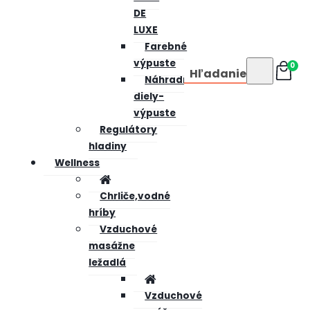
DE
LUXE
Farebné
výpuste
0
Hľadanie
Náhradné
diely-
výpuste
Regulátory
hladiny
Wellness
Chrliče,vodné
hríby
Vzduchové
masážne
ležadlá
Vzduchové