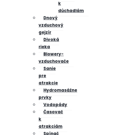
k
dúchadlám
Dnový
vzduchový
gejzír
Divoká
rieka
Blowery-
vzduchovače
Sanie
pre
atrakcie
Hydromasážne
prvky
Vodopády
Časovač
k
atrakciám
Spínač