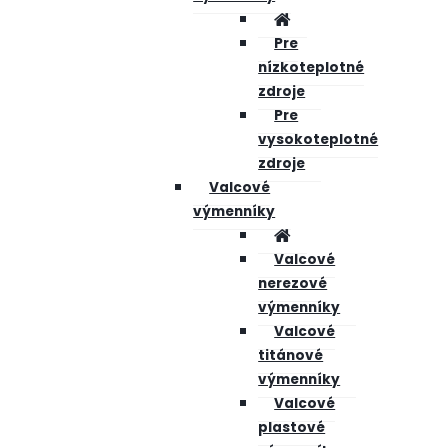
Pre
nízkoteplotné
zdroje
Pre
vysokoteplotné
zdroje
Valcové
výmenníky
Valcové
nerezové
výmenníky
Valcové
titánové
výmenníky
Valcové
plastové