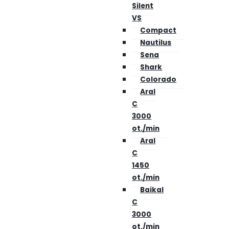
Silent
VS
Compact
Nautilus
Sena
Shark
Colorado
Aral
C
3000
ot./min
Aral
C
1450
ot./min
Baikal
C
3000
ot./min