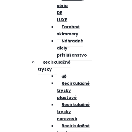
séria
DE
LUXE
Farebné
skimmery
Náhradné
diely-
príslušenstvo
Recirkulačné
trysky
Recirkulačné
trysky
plastové
Recirkulačné
trysky
nerezové
Recirkulačné