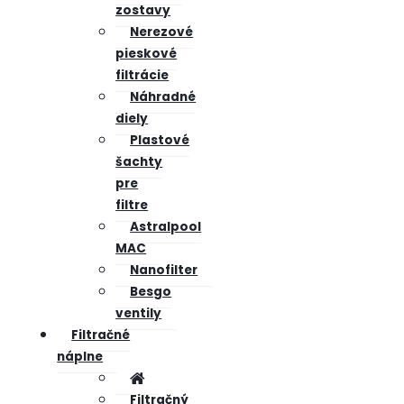
zostavy
Nerezové
pieskové
filtrácie
Náhradné
diely
Plastové
šachty
pre
filtre
Astralpool
MAC
Nanofilter
Besgo
ventily
Filtračné
náplne
Filtračný