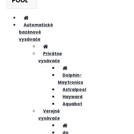
POOL
Automatické
bazénové
vysávače
Privátne
vysávače
Dolphin-
Maytronics
Astralpool
Hayward
Aquabot
Verejné
vysávače
do