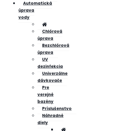
Automatická
úprava
vody
Chlórová
úprava
Bezchlórová
úprava
UV
dezinfekcia
Univerzálne
dávkovače
Pre
verejné
bazény
Príslušenstvo
Náhradné
diely