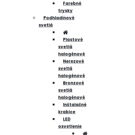
Farebné
trysky
Podhladinové
svetlá
Plastové
svetlá
halogénové
Nerezové
svetlá
halogénové
Bronzové
svetlá
halogénové
Inštalačné
krabice
LED
osvetlenie