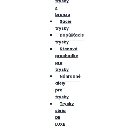
trysky
z
bronzu
Sacie
trysky
Dopúšťacie
trysky
Stenové
prechodky
pre
trysky
Náhradné
diely
pre
trysky
Trysky
séria
DE
LUXE