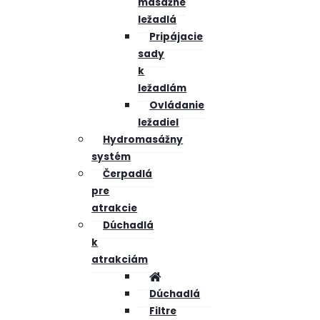
masážne
ležadlá
Pripájacie
sady
k
ležadlám
Ovládanie
ležadiel
Hydromasážny
systém
Čerpadlá
pre
atrakcie
Dúchadlá
k
atrakciám
Dúchadlá
Filtre