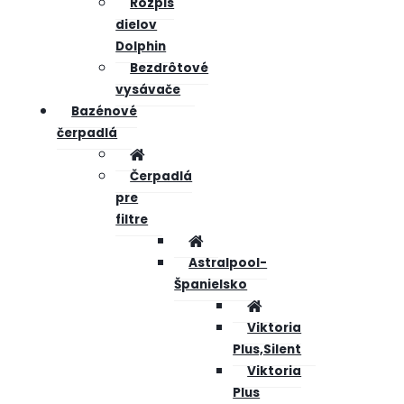
Rozpis
dielov
Dolphin
Bezdrôtové
vysávače
Bazénové
čerpadlá
Čerpadlá
pre
filtre
Astralpool-
Španielsko
Viktoria
Plus,Silent
Viktoria
Plus