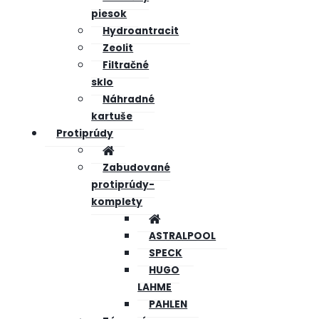
piesok
Hydroantracit
Zeolit
Filtračné
sklo
Náhradné
kartuše
Protiprúdy
Zabudované
protiprúdy-
komplety
ASTRALPOOL
SPECK
HUGO
LAHME
PAHLEN