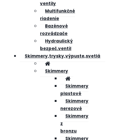
ventily
Multifunkčné
riadenie
Bazénové
rozvádzače
Hydraulický
bezpeč.ventil
Skimmery,trysky,výpuste,svetlá
Skimmery
Skimmery
plastové
Skimmery
nerezové
Skimmery
z
bronzu
Skimmery