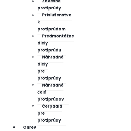
Závesné
protiprúdy
Príslušenstvo
k
protiprúdom
Predmontážne
diely
protiprúdu
Náhradné
diely
pre
protiprúdy
Náhradné
čelá
protiprúdov
Čerpadlá
pre
protiprúdy
Ohrev