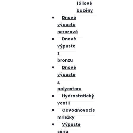
fóliové
bazény
Dnové
výpuste
nerezové
Dnové
výpuste
z
bronzu
Dnové
výpuste
z
polyesteru
Hydrostatický
ventil
Odvodňovacie
mriežky
Výpuste
séria