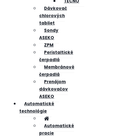
TECNO
Dávkovač
chlorových
tabliet
Sondy
ASEKO
ZPM
Peristaltické
čerpadlá
Membránové
čerpadlá
Prenájom
dávkovačov
ASEKO
Automatické
technológie
Automatické
pracie