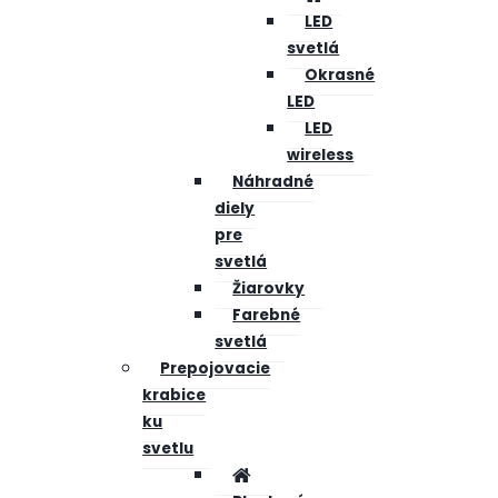
LED
svetlá
Okrasné
LED
LED
wireless
Náhradné
diely
pre
svetlá
Žiarovky
Farebné
svetlá
Prepojovacie
krabice
ku
svetlu