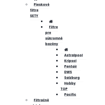
Pieskové
filtre
SETY
Filtre
pre
súkromné
bazény
Astralpool
Kripsol
Pentair
DWS
Salzburg
Hobby
TOP
Pacific
Filtračné