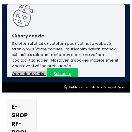
S cieľom uľahčiť užívateľom používať naše webové
stránky využívame cookies. Používaním našich stránok
súhlasíte s ukladaním súborov cookie na vašom
počítači / zariadení. Nastavenia cookies môžete zmeniť
v nastavení vášho prehliadača.
Súhlasím
Odmietnuť všetko
Prihlásenie
Nová registrácia
E-
SHOP
RF-