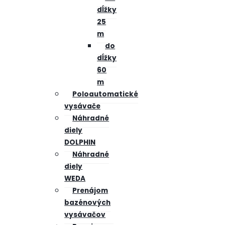
dĺžky
25
m
do
dĺžky
60
m
Poloautomatické
vysávače
Náhradné
diely
DOLPHIN
Náhradné
diely
WEDA
Prenájom
bazénových
vysávačov