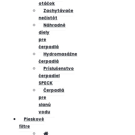
otáčok
Zachytávače
nečistôt
Náhradné
diely
pre
čerpadlá
Hydromasážne
čerpadlá
Príslušenstvo
čerpadiel
SPECK
Čerpadlá
pre
slanú
vodu
Pieskové
filtre