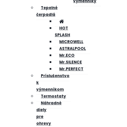
výmenníky
Tepelné
čerpadlá
HOT
SPLASH
MICROWELL
ASTRALPOOL
Mr.ECO
Mr.SILENCE
Mr.PERFECT
Príslušenstvo
k
výmenníkom
Termostaty
Náhradné
diely
pre
ohrevy