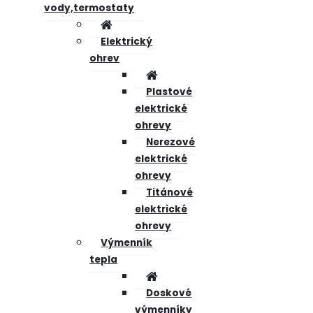
vody,termostaty
Elektrický
ohrev
Plastové
elektrické
ohrevy
Nerezové
elektrické
ohrevy
Titánové
elektrické
ohrevy
Výmenník
tepla
Doskové
výmenníky