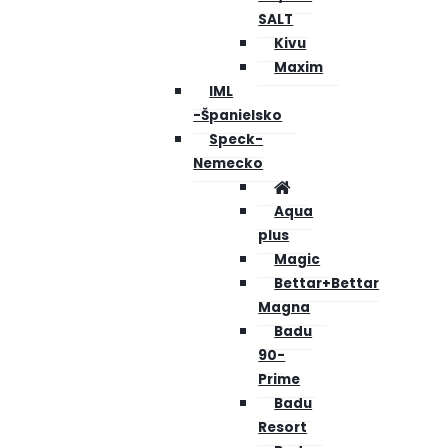
SALT
Kivu
Maxim
IML
-Španielsko
Speck-
Nemecko
Aqua
plus
Magic
Bettar+Bettar
Magna
Badu
90-
Prime
Badu
Resort